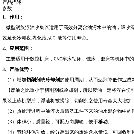
产品描述
参数
1
、作用：
微型涡旋
浮油
收集
器适用于高效分离含油污水中的油
，
吸收
效延长冷却夜
乳化液
切削液等使用寿命
。
,
,
2
、应用范围：
主要
适用
于数控机床，
车床钻床，铣床，磨床等机床中的
CNC
3
、产品优势：
（
）增加
切削剂
或
冷却剂
的使用周期，从而达到降低作业成
1
【
废油之比重小于切削剂或冷却剂，所以废油一定将浮在切
果装上该机型后，浮油将被捞除，切削剂之使用寿命大大增加
（
）
热处理过程中油淬火后清洗工件下来的油水混合物中的
2
（
3
）体积小，质量轻，可配万向脚轮，便于
移动
。
（
4
）
节约环保功效，经分离出来的废油含水量低，可回收利