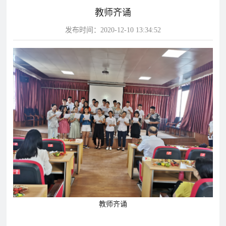
教师齐诵
片
发布时间：2020-12-10 13:34:52
校
学
华
教
华
园
生
达
师
达
风
天
故
风
采
地
事
采
影
视
华
教
学
达
学
校
影
影
视
视
动
态
教师齐诵
学
学
教
校
校