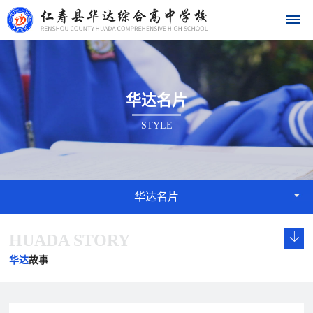
首
华达名片
页
STYLE
学
校
概
华达名片
况
HUADA STORY
学
校
发
学
学
华
校
长
展
校
校
华达
故事
达
概
致
历
文
荣
况
辞
程
化
誉
名