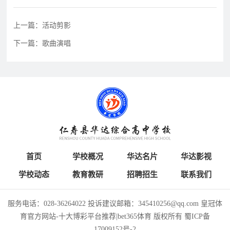
育
资
公
讯
告
上一篇：活动剪影
教
下一篇：歌曲演唱
研
教
特
教
招
研
色
育
聘
动
教
教
态
育
学
招
生
招
学
人
首页
学校概况
华达名片
华达影视
联
生
员
才
学校动态
教育教研
招聘招生
联系我们
系
政
报
招
策
名
聘
服务电话：028-36264022 投诉建议邮箱：345410256@qq.com 皇冠体
我
育官方网站-十大博彩平台推荐|bet365体育 版权所有
蜀ICP备
17009152号-2
们